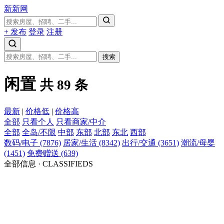
新新网
+ 发布
登录
注册
搜索
闲置
共 89 条
最新
|
价格低
|
价格高
全部
只看个人
只看商家/中介
全部
全岛/不限
中部
东部
北部
东北
西部
数码/电子 (7876)
居家/生活 (8342)
出行/交通 (3651)
潮流/母婴
(1451)
免费赠送 (639)
全部信息 · CLASSIFIEDS