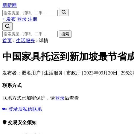
新新网
+ 发布
登录
注册
搜索
首页
›
生活服务
›
详情
中国家具托运到新加坡最节省
发布者：匿名用户
|
生活服务
|
市政厅
|
2023年09月20日
|
295
联系方式
联系方式已加密保护，请
登录
后查看
🔑 登录后私信联系
🛡️ 交易安全须知