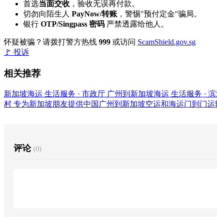
首选
当面交收
，验收无误再付款。
切勿向陌生人
PayNow/转账
，警惕"预付定金"骗局。
银行
OTP/Singpass 密码
严禁透露给他人。
怀疑被骗？请拨打警方热线
999
或访问
ScamShield.gov.sg
🚩 投诉
相关推荐
新加坡海运
生活服务 · 市政厅
广州到新加坡海运
生活服务 · 
村
专为新加坡朋友提供中国广州到新加坡空运和海运门到门运输
评论
(0)