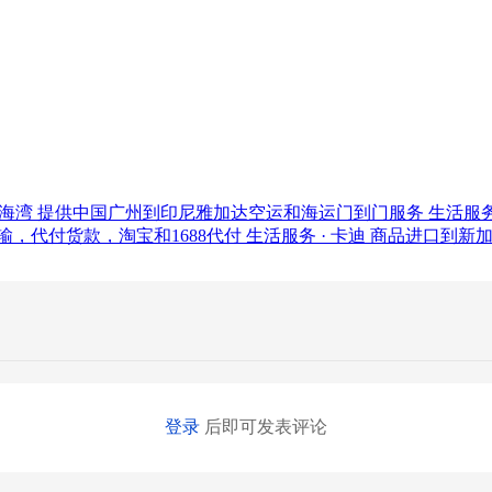
滨海湾
提供中国广州到印尼雅加达空运和海运门到门服务
生活服务
，代付货款，淘宝和1688代付
生活服务 · 卡迪
商品进口到新
登录
后即可发表评论