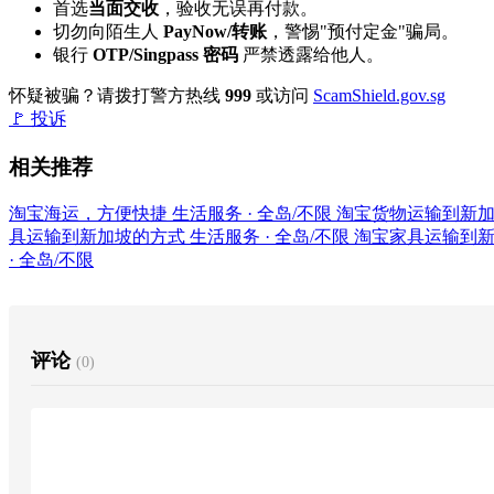
首选
当面交收
，验收无误再付款。
切勿向陌生人
PayNow/转账
，警惕"预付定金"骗局。
银行
OTP/Singpass 密码
严禁透露给他人。
怀疑被骗？请拨打警方热线
999
或访问
ScamShield.gov.sg
🚩 投诉
相关推荐
淘宝海运，方便快捷
生活服务 · 全岛/不限
淘宝货物运输到新
具运输到新加坡的方式
生活服务 · 全岛/不限
淘宝家具运输到
· 全岛/不限
评论
(0)