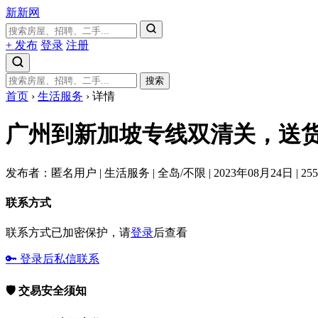
新新网
+ 发布
登录
注册
搜索
首页
›
生活服务
›
详情
广州到新加坡专线双清关，送
发布者：匿名用户
|
生活服务
|
全岛/不限
|
2023年08月24日
|
25
联系方式
联系方式已加密保护，请
登录
后查看
🔑 登录后私信联系
🛡️ 交易安全须知