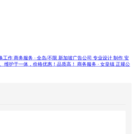
证换工作
商务服务 · 全岛/不限
新加坡广告公司 专业设计 制作 安
、维护于一体，价格优惠！品质高！
商务服务 · 女皇镇
正规公