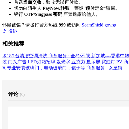
首选
当面交收
，验收无误再付款。
切勿向陌生人
PayNow/转账
，警惕"预付定金"骗局。
银行
OTP/Singpass 密码
严禁透露给他人。
怀疑被骗？请拨打警方热线
999
或访问
ScamShield.gov.sg
🚩 投诉
相关推荐
＄18/1台清洁空调清洗
商务服务 · 全岛/不限
新加坡----香港中
装 门头广告 LED灯箱招牌 发光字 亚克力 显示屏 霓虹灯 PV
商
司专业安装玻璃门，电动玻璃门，镜子等
商务服务 · 女皇镇
评论
(0)