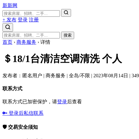
新新网
+ 发布
登录
注册
搜索
首页
›
商务服务
›
详情
＄18/1台清洁空调清洗
个人
发布者：匿名用户
|
商务服务
|
全岛/不限
|
2023年08月14日
|
34
联系方式
联系方式已加密保护，请
登录
后查看
🔑 登录后私信联系
🛡️ 交易安全须知