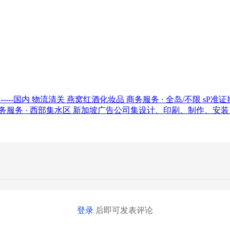
转-----国内 物流清关 燕窝红酒化妆品
商务服务 · 全岛/不限
sP准
务服务 · 西部集水区
新加坡广告公司集设计、印刷、制作、安装
登录
后即可发表评论