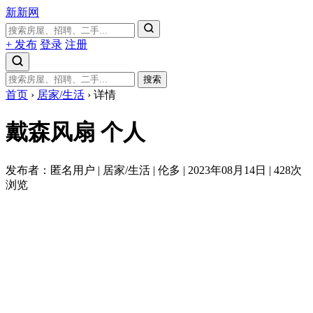
新新网
+ 发布
登录
注册
搜索
首页
›
居家/生活
›
详情
戴森风扇
个人
发布者：匿名用户
|
居家/生活
|
伦多
|
2023年08月14日
|
428次
浏览