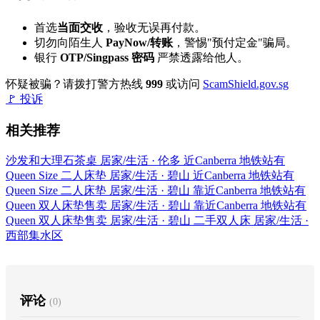
首选
当面交收
，验收无误再付款。
切勿向陌生人
PayNow/转账
，警惕"预付定金"骗局。
银行
OTP/Singpass 密码
严禁透露给他人。
怀疑被骗？请拨打警方热线
999
或访问
ScamShield.gov.sg
🚩 投诉
相关推荐
沙发和大理石茶桌
居家/生活 · 伦多
近Canberra 地铁站有
Queen Size 二人床垫
居家/生活 · 碧山
近Canberra 地铁站有
Queen Size 二人床垫
居家/生活 · 碧山
靠近Canberra 地铁站有
Queen 双人床垫售卖
居家/生活 · 碧山
靠近Canberra 地铁站有
Queen 双人床垫售卖
居家/生活 · 碧山
二手双人床
居家/生活 ·
西部集水区
评论
(0)