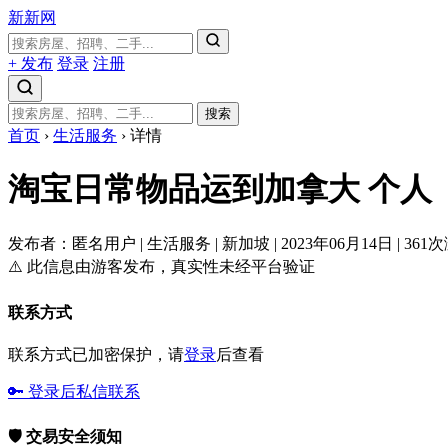
新新网
+ 发布
登录
注册
搜索
首页
›
生活服务
›
详情
淘宝日常物品运到加拿大
个人
发布者：匿名用户
|
生活服务
|
新加坡
|
2023年06月14日
|
361
⚠️ 此信息由游客发布，真实性未经平台验证
联系方式
联系方式已加密保护，请
登录
后查看
🔑 登录后私信联系
🛡️ 交易安全须知