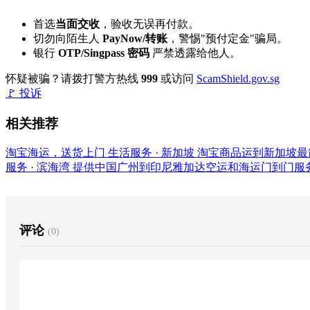
首选
当面交收
，验收无误再付款。
切勿向陌生人
PayNow/转账
，警惕"预付定金"骗局。
银行
OTP/Singpass 密码
严禁透露给他人。
怀疑被骗？请拨打警方热线
999
或访问
ScamShield.gov.sg
🚩 投诉
相关推荐
淘宝海运，送货上门
生活服务 · 新加坡
淘宝商品运到新加坡最
服务 · 滨海湾
提供中国广州到印尼雅加达空运和海运门到门服
评论
(0)