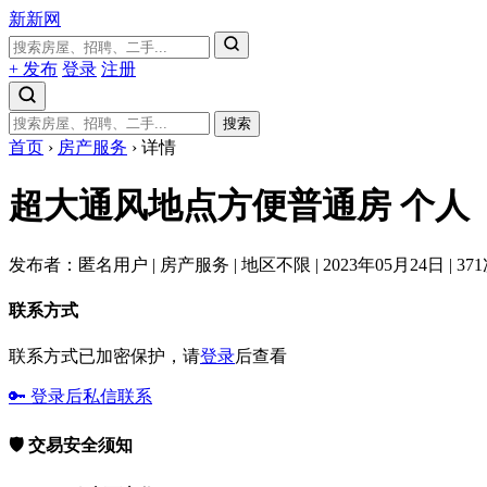
新新网
+ 发布
登录
注册
搜索
首页
›
房产服务
›
详情
超大通风地点方便普通房
个人
发布者：匿名用户
|
房产服务
|
地区不限
|
2023年05月24日
|
37
联系方式
联系方式已加密保护，请
登录
后查看
🔑 登录后私信联系
🛡️ 交易安全须知