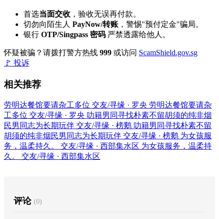
首选
当面交收
，验收无误再付款。
切勿向陌生人
PayNow/转账
，警惕"预付定金"骗局。
银行
OTP/Singpass 密码
严禁透露给他人。
怀疑被骗？请拨打警方热线
999
或访问
ScamShield.gov.sg
🚩 投诉
相关推荐
劳明达餐馆要请杂工多位
交友/寻缘 · 罗央
劳明达餐馆要请杂
工多位
交友/寻缘 · 罗央
叻籍男同寻找朴素不留胡须的纯非烟
民男同志为长期玩伴
交友/寻缘 · 榜鹅
叻籍男同寻找朴素不留
胡须的纯非烟民男同志为长期玩伴
交友/寻缘 · 榜鹅
为女孩服
务，温柔持久。
交友/寻缘 · 西部集水区
为女孩服务，温柔持
久。
交友/寻缘 · 西部集水区
评论
(0)