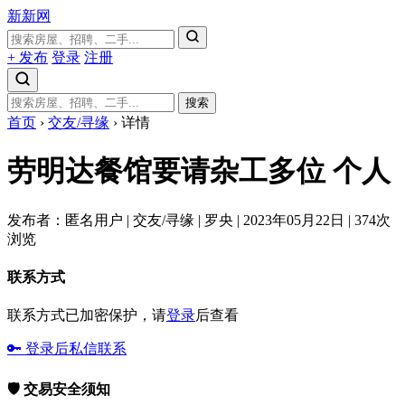
新新网
+ 发布
登录
注册
搜索
首页
›
交友/寻缘
›
详情
劳明达餐馆要请杂工多位
个人
发布者：匿名用户
|
交友/寻缘
|
罗央
|
2023年05月22日
|
374次
浏览
联系方式
联系方式已加密保护，请
登录
后查看
🔑 登录后私信联系
🛡️ 交易安全须知