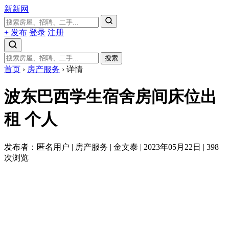
新新网
+ 发布
登录
注册
搜索
首页
›
房产服务
›
详情
波东巴西学生宿舍房间床位出
租
个人
发布者：匿名用户
|
房产服务
|
金文泰
|
2023年05月22日
|
398
次浏览