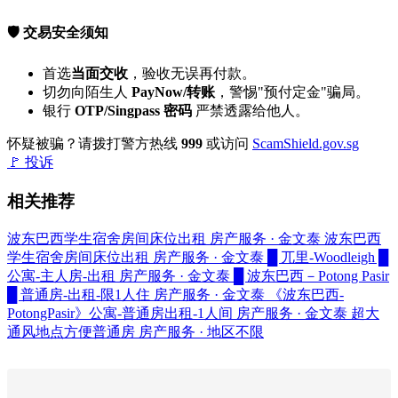
🛡️ 交易安全须知
首选
当面交收
，验收无误再付款。
切勿向陌生人
PayNow/转账
，警惕"预付定金"骗局。
银行
OTP/Singpass 密码
严禁透露给他人。
怀疑被骗？请拨打警方热线
999
或访问
ScamShield.gov.sg
🚩 投诉
相关推荐
波东巴西学生宿舍房间床位出租
房产服务 · 金文泰
波东巴西
学生宿舍房间床位出租
房产服务 · 金文泰
█ 兀里-Woodleigh █
公寓-主人房-出租
房产服务 · 金文泰
█ 波东巴西－Potong Pasir
█ 普通房-出租-限1人住
房产服务 · 金文泰
《波东巴西-
PotongPasir》公寓-普通房出租-1人间
房产服务 · 金文泰
超大
通风地点方便普通房
房产服务 · 地区不限