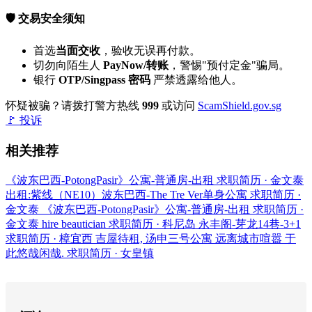
🛡️ 交易安全须知
首选
当面交收
，验收无误再付款。
切勿向陌生人
PayNow/转账
，警惕"预付定金"骗局。
银行
OTP/Singpass 密码
严禁透露给他人。
怀疑被骗？请拨打警方热线
999
或访问
ScamShield.gov.sg
🚩 投诉
相关推荐
《波东巴西-PotongPasir》公寓-普通房-出租
求职简历 · 金文泰
出租:紫线（NE10）波东巴西-The Tre Ver单身公寓
求职简历 ·
金文泰
《波东巴西-PotongPasir》公寓-普通房-出租
求职简历 ·
金文泰
hire beautician
求职简历 · 科尼岛
永丰阁-芽龙14巷-3+1
求职简历 · 樟宜西
吉屋待租, 汤申三号公寓 远离城市喧嚣 于
此悠哉闲哉.
求职简历 · 女皇镇