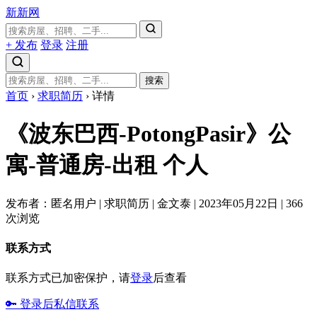
新新网
+ 发布
登录
注册
搜索
首页
›
求职简历
›
详情
《波东巴西-PotongPasir》公
寓-普通房-出租
个人
发布者：匿名用户
|
求职简历
|
金文泰
|
2023年05月22日
|
366
次浏览
联系方式
联系方式已加密保护，请
登录
后查看
🔑 登录后私信联系