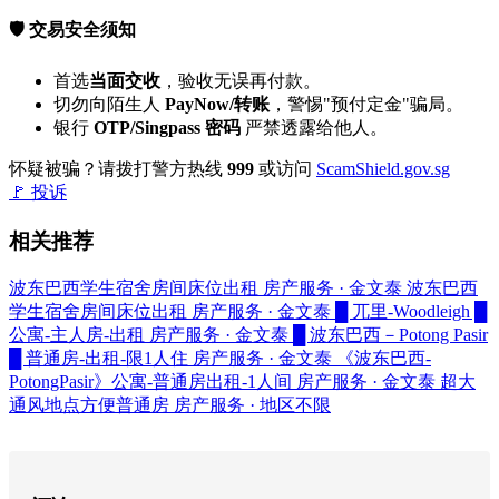
🛡️ 交易安全须知
首选
当面交收
，验收无误再付款。
切勿向陌生人
PayNow/转账
，警惕"预付定金"骗局。
银行
OTP/Singpass 密码
严禁透露给他人。
怀疑被骗？请拨打警方热线
999
或访问
ScamShield.gov.sg
🚩 投诉
相关推荐
波东巴西学生宿舍房间床位出租
房产服务 · 金文泰
波东巴西
学生宿舍房间床位出租
房产服务 · 金文泰
█ 兀里-Woodleigh █
公寓-主人房-出租
房产服务 · 金文泰
█ 波东巴西－Potong Pasir
█ 普通房-出租-限1人住
房产服务 · 金文泰
《波东巴西-
PotongPasir》公寓-普通房出租-1人间
房产服务 · 金文泰
超大
通风地点方便普通房
房产服务 · 地区不限