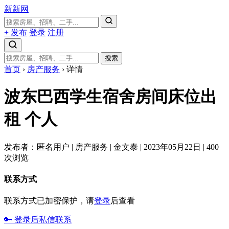
新新网
+ 发布
登录
注册
搜索
首页
›
房产服务
›
详情
波东巴西学生宿舍房间床位出
租
个人
发布者：匿名用户
|
房产服务
|
金文泰
|
2023年05月22日
|
400
次浏览
联系方式
联系方式已加密保护，请
登录
后查看
🔑 登录后私信联系