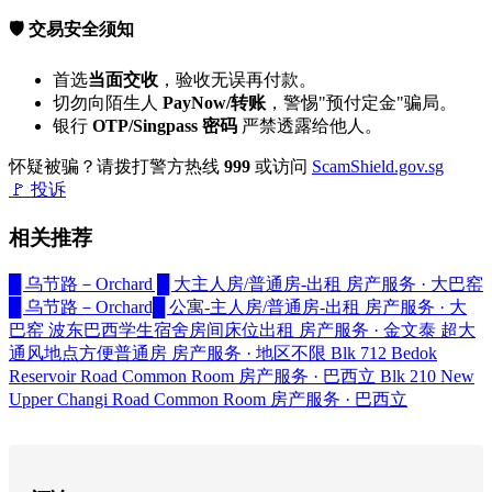
🛡️ 交易安全须知
首选
当面交收
，验收无误再付款。
切勿向陌生人
PayNow/转账
，警惕"预付定金"骗局。
银行
OTP/Singpass 密码
严禁透露给他人。
怀疑被骗？请拨打警方热线
999
或访问
ScamShield.gov.sg
🚩 投诉
相关推荐
█ 乌节路－Orchard █ 大主人房/普通房-出租
房产服务 · 大巴窑
█ 乌节路－Orchard█ 公寓-主人房/普通房-出租
房产服务 · 大
巴窑
波东巴西学生宿舍房间床位出租
房产服务 · 金文泰
超大
通风地点方便普通房
房产服务 · 地区不限
Blk 712 Bedok
Reservoir Road Common Room
房产服务 · 巴西立
Blk 210 New
Upper Changi Road Common Room
房产服务 · 巴西立