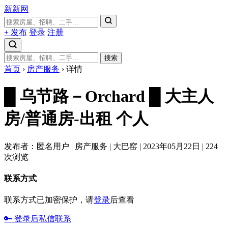
新新网
+ 发布
登录
注册
搜索
首页
›
房产服务
›
详情
█ 乌节路－Orchard █ 大主人
房/普通房-出租
个人
发布者：匿名用户
|
房产服务
|
大巴窑
|
2023年05月22日
|
224
次浏览
联系方式
联系方式已加密保护，请
登录
后查看
🔑 登录后私信联系