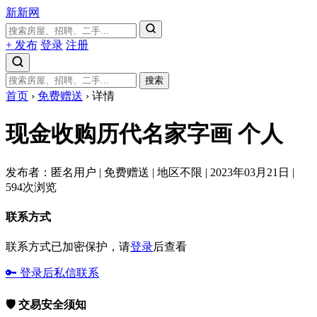
新新网
+ 发布
登录
注册
搜索
首页
›
免费赠送
›
详情
现金收购历代名家字画
个人
发布者：匿名用户
|
免费赠送
|
地区不限
|
2023年03月21日
|
594次浏览
联系方式
联系方式已加密保护，请
登录
后查看
🔑 登录后私信联系
🛡️ 交易安全须知