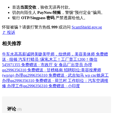
首选
当面交收
，验收无误再付款。
切勿向陌生人
PayNow/转账
，警惕"预付定金"骗局。
银行
OTP/Singpass 密码
严禁透露给他人。
怀疑被骗？请拨打警方热线
999
或访问
ScamShield.gov.sg
🚩 投诉
相关推荐
牛车水高高薪诚聘美睫美甲师，纹绣师，美容美体师
免费赠
送 · 纽顿
汽车打蜡员 !家私木工！工厂普工1200！微信
545971355
免费赠送 · 市政厅
女 食品厂出货员 办理
qq2996356310
免费赠送 · 甘榜格南
招聘职位:美容按摩师
(wp/sp) 办理qq2996356310
免费赠送 · 武吉知马
wp cnc铣床工
办理qq2996356310
免费赠送 · 荷兰村
工作职位：汽车空调维
修 办理工作qq2996356310
免费赠送 · 小印度
评论
(0)