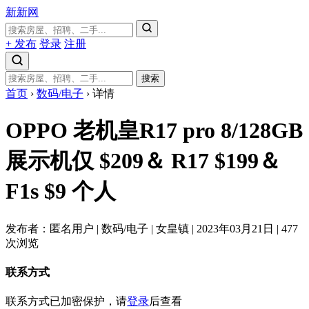
新新网
+ 发布
登录
注册
搜索
首页
›
数码/电子
›
详情
OPPO 老机皇R17 pro 8/128GB
展示机仅 $209＆ R17 $199＆
F1s $9
个人
发布者：匿名用户
|
数码/电子
|
女皇镇
|
2023年03月21日
|
477
次浏览
联系方式
联系方式已加密保护，请
登录
后查看